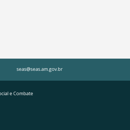
seas@seas.am.gov.br
Social e Combate