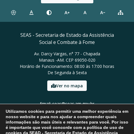
SEAS - Secretaria de Estado da Assistência
Social e Combate à Fome
Av. Darcy Vargas, n° 77 - Chapada
Manaus -AM. CEP 69050-020
Horário de Funcionamento: 08:00 às 17:00 horas
De Segunda à Sexta
Ver no mapa
Email: seas@seas.am.gov.br
Tel: (92) 2121-7821
Utilizamos cookies para permitir uma melhor experiência em
nosso website e para nos ajudar a compreender quais
informações são mais úteis e relevantes para você. Por isso
é importante que você concorde com a política de uso de
cookies da SEAD - Secretaria de Estado de Assistência