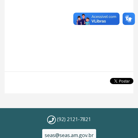
(92) 2121-7821
seas@seas.am.gov.br