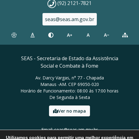
(92) 2121-7821
seas@seas.am.gov.br
SEAS - Secretaria de Estado da Assistência
Social e Combate à Fome
Av. Darcy Vargas, n° 77 - Chapada
Manaus -AM. CEP 69050-020
Horário de Funcionamento: 08:00 às 17:00 horas
De Segunda à Sexta
Ver no mapa
Email: seas@seas.am.gov.br
Tel: (92) 2121-7821
Utilizamos cookies para permitir uma melhor experiência em