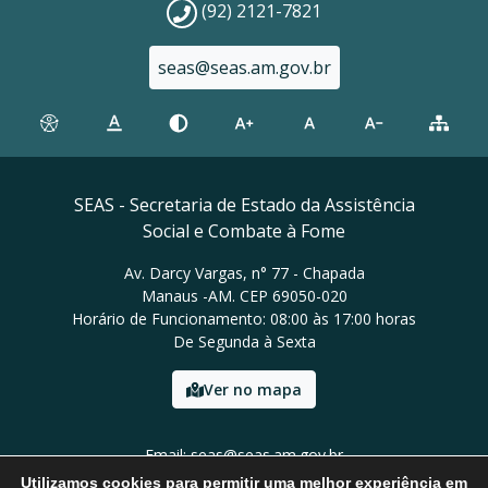
(92) 2121-7821
seas@seas.am.gov.br
SEAS - Secretaria de Estado da Assistência
Social e Combate à Fome
Av. Darcy Vargas, n° 77 - Chapada
Manaus -AM. CEP 69050-020
Horário de Funcionamento: 08:00 às 17:00 horas
De Segunda à Sexta
Ver no mapa
Email: seas@seas.am.gov.br
Tel: (92) 2121-7821
Utilizamos cookies para permitir uma melhor experiência em